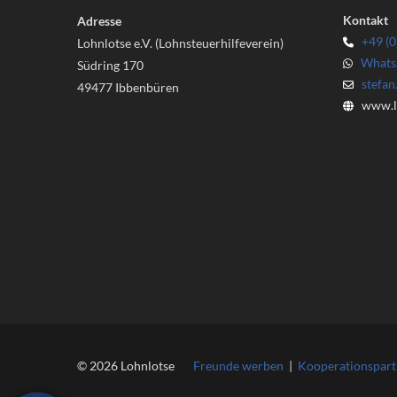
Kontakt
Adresse
+49 (0
Lohnlotse e.V. (Lohnsteuerhilfeverein)
Whats
Südring 170
stefa
49477 Ibbenbüren
www.ll
© 2026 Lohnlotse
Freunde werben
|
Kooperationspart