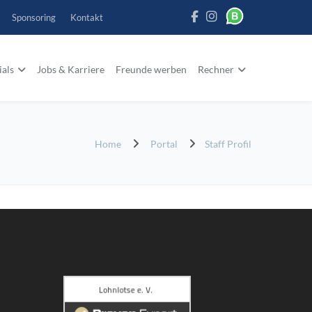
Sponsoring
Kontakt
ials
Jobs & Karriere
Freunde werben
Rechner
Home
Portal
Staff Profil