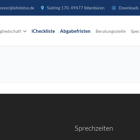
meyer@lohnlotse.de
Südring 170, 49477 Ibbenbüren
Downloads
gliedschaft
iCheckliste
Abgabefristen
Beratungsstelle
Spec
Sprechzeiten