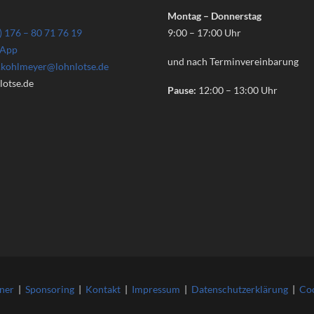
Montag – Donnerstag
) 176 – 80 71 76 19
9:00 – 17:00 Uhr
App
und nach Terminvereinbarung
n.kohlmeyer@lohnlotse.de
otse.de
Pause:
12:00 – 13:00 Uhr
ner
|
Sponsoring
|
Kontakt
|
Impressum
|
Datenschutzerklärung
|
Co